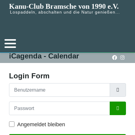
Kanu-Club Bramsche von 1990 e.V.
Lospaddeln, abschalten und die Natur genießen...
Die Satzung
Der Vorstand
Beiträge ab 2022
iCagenda - Calendar
Presseberichte
Login Form
Formulare
Benutzername
Passwort
Passwort
Angemeldet bleiben