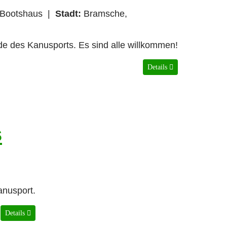
Bootshaus
|
Stadt:
Bramsche,
nde des Kanusports. Es sind alle willkommen!
Details
s
anusport.
Details