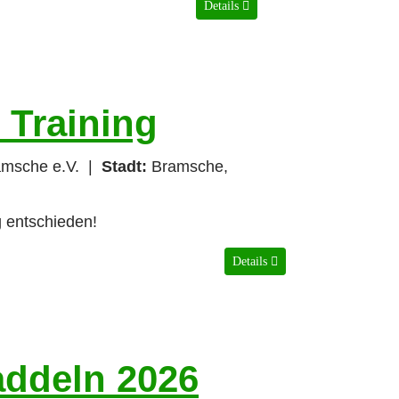
Details
 Training
amsche e.V.
|
Stadt:
Bramsche,
g entschieden!
Details
addeln 2026