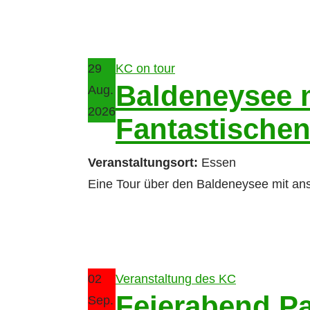
29
KC on tour
Baldeneysee 
Aug.
2026
Fantastischen
Veranstaltungsort:
Essen
Eine Tour über den Baldeneysee mit an
02
Veranstaltung des KC
Feierabend P
Sep.