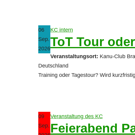
06
KC intern
ToT Tour oder
Sep.
2026
Veranstaltungsort:
Kanu-Club Br
Deutschland
Training oder Tagestour? Wird kurzfristi
09
Veranstaltung des KC
Feierabend P
Sep.