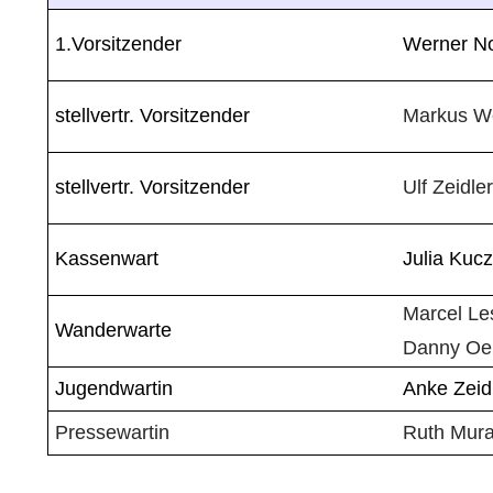
1.Vorsitzender
Werner N
stellvertr. Vorsitzender
Markus We
stellvertr. Vorsitzender
Ulf Zeidler
Kassenwart
Julia Kuc
Marcel Le
Wanderwarte
Danny Oel
Jugendwartin
Anke Zeid
Pressewartin
Ruth Mur