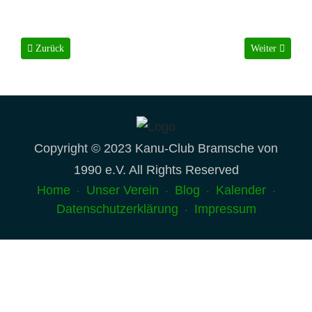
Vorheriger Beitrag: Formulare (Link Ausleihbedingungen fehlt noch)
Nächster Beitra
Zurück
Weiter
Copyright © 2023 Kanu-Club Bramsche von
1990 e.V. All Rights Reserved
Home
Unser Verein
Blog
Kalender
Datenschutzerklärung
Impressum