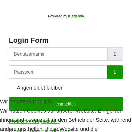
Powered by
iCagenda
Login Form
Benutzername
Passwort
Passwort
Angemeldet bleiben
Wir benutzen Cookies
Anmelden
Wir nutzen Cookies auf unserer Website. Einige von
ihnen sind essenziell für den Betrieb der Seite, während
Passwort vergessen?
andere uns helfen, diese Website und die
Benutzername vergessen?